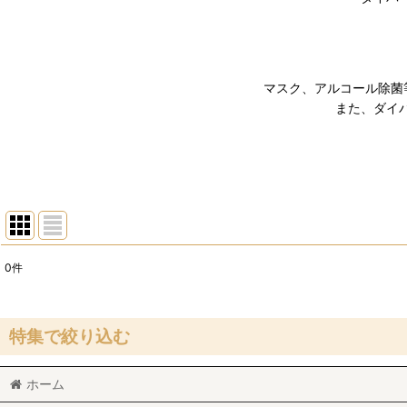
マスク、アルコール除菌
また、ダイ
0
件
表示数
:
並び順
:
特集で絞り込む
ホーム
Salon d'or（フラワー）