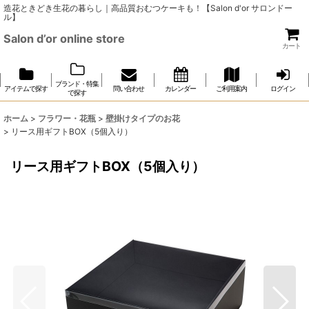
造花ときどき生花の暮らし｜高品質おむつケーキも！【Salon d'or サロンドー
ル】
Salon d’or online store
カート
ブランド・特集
アイテムで探す
問い合わせ
カレンダー
ご利用案内
ログイン
で探す
ホーム
>
フラワー・花瓶
>
壁掛けタイプのお花
>
リース用ギフトBOX（5個入り）
リース用ギフトBOX（5個入り）