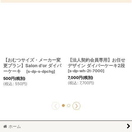
【おむつサイズ・メーカー変
【法人契約会員専用】お任せ
更プラン】Salon d'or ダイパ
デザイン ダイパーケーキ2段
ーケーキ
[
s-dp-wh-2t-7000
]
[
s-dp-s-dpchg
]
7,000
円
(税別)
500
円
(税別)
(
税込
:
7,700
円
)
(
税込
:
550
円
)
ホーム