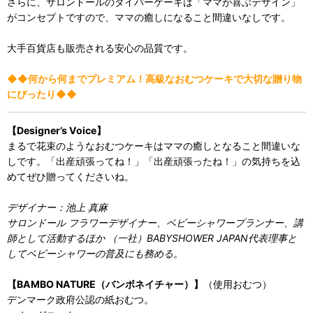
さらに、サロンドールのダイパーケーキは「ママが喜ぶデザイン」
がコンセプトですので、ママの癒しになること間違いなしです。
大手百貨店も販売される安心の品質です。
◆◆何から何までプレミアム！高級なおむつケーキで大切な贈り物
にぴったり◆◆
【Designer’s Voice】
まるで花束のようなおむつケーキはママの癒しとなること間違いな
しです。「出産頑張ってね！」「出産頑張ったね！」の気持ちを込
めてぜひ贈ってくださいね。
デザイナー：池上 真麻
サロンドール フラワーデザイナー、ベビーシャワープランナー、講
師として活動するほか （一社）BABYSHOWER JAPAN代表理事と
してベビーシャワーの普及にも務める。
【BAMBO NATURE（バンボネイチャー）】
（使用おむつ）
デンマーク政府公認の紙おむつ。