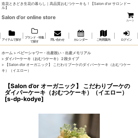
造花ときどき生花の暮らし｜高品質おむつケーキも！【Salon d'or サロンドー
ル】
Salon d’or online store
カート
ブランド・特集
アイテムで探す
問い合わせ
カレンダー
ご利用案内
ログイン
で探す
ホーム
>
ベビーシャワー・出産祝い・出産メモリアル
>
ダイパーケーキ（おむつケーキ）２段タイプ
>
【Salon d’or オーガニック】 こだわりブーケのダイパーケーキ（おむつケー
キ）（イエロー）
【Salon d’or オーガニック】 こだわりブーケの
ダイパーケーキ（おむつケーキ）（イエロー）
[
s-dp-kodye
]