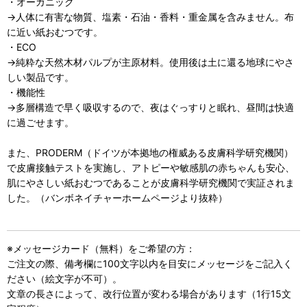
・オーガニック
→人体に有害な物質、塩素・石油・香料・重金属を含みません。布
に近い紙おむつです。
・ECO
→純粋な天然木材パルプが主原材料。使用後は土に還る地球にやさ
しい製品です。
・機能性
→多層構造で早く吸収するので、夜はぐっすりと眠れ、昼間は快適
に過ごせます。
また、PRODERM（ドイツが本拠地の権威ある皮膚科学研究機関）
で皮膚接触テストを実施し、アトピーや敏感肌の赤ちゃんも安心、
肌にやさしい紙おむつであることが皮膚科学研究機関で実証されま
した。（バンボネイチャーホームページより抜粋）
※メッセージカード（無料）をご希望の方：
ご注文の際、備考欄に100文字以内を目安にメッセージをご記入く
ださい（絵文字が不可）。
文章の長さによって、改行位置が変わる場合があります（1行15文